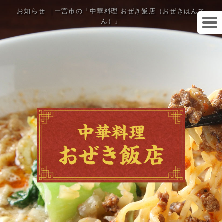
お知らせ ｜一宮市の「中華料理 おぜき飯店（おぜきはんて
ん）」